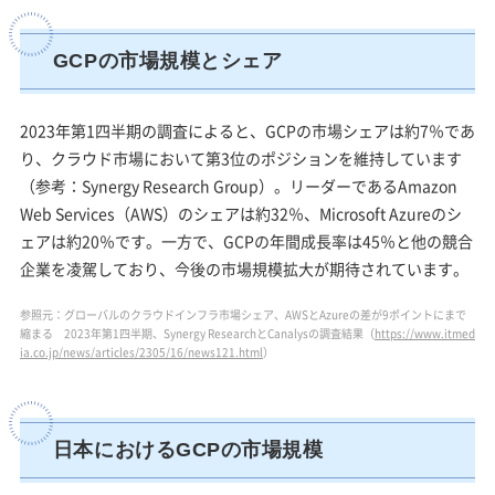
GCPの市場規模とシェア
2023年第1四半期の調査によると、GCPの市場シェアは約7％であ
り、クラウド市場において第3位のポジションを維持しています
（参考：Synergy Research Group）。リーダーであるAmazon
Web Services（AWS）のシェアは約32％、Microsoft Azureのシ
ェアは約20％です。一方で、GCPの年間成長率は45％と他の競合
企業を凌駕しており、今後の市場規模拡大が期待されています。
参照元：グローバルのクラウドインフラ市場シェア、AWSとAzureの差が9ポイントにまで
縮まる 2023年第1四半期、Synergy ResearchとCanalysの調査結果
（
https://www.itmed
ia.co.jp/news/articles/2305/16/news121.html
）
日本におけるGCPの市場規模