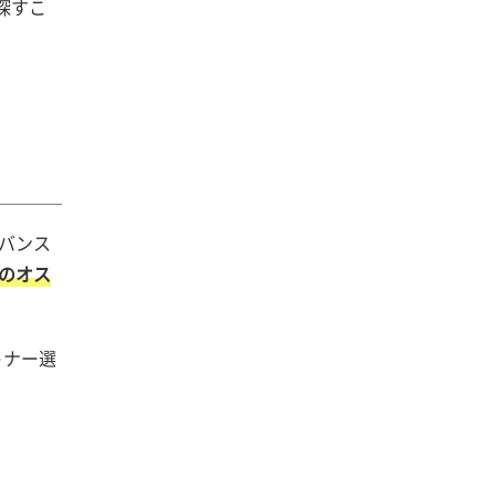
探すこ
バンス
のオス
トナー選