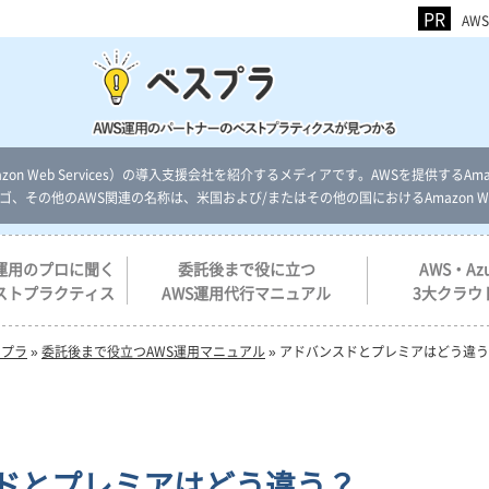
AW
n Web Services）の導入支援会社を紹介するメディアです。AWSを提供するAmazon 
AWSのロゴ、その他のAWS関連の名称は、米国および/またはその他の国におけるAmazon Web 
S運用のプロに聞く
委託後まで役に立つ
AWS・Az
ストプラクティス
AWS運用代行マニュアル
3大クラウ
スプラ
»
委託後まで役立つAWS運用マニュアル
»
アドバンスドとプレミアはどう違う
ドとプレミアはどう違う？