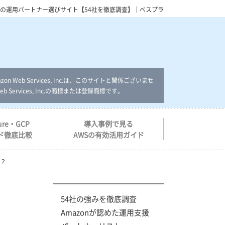
Sの運用パートナー選びサイト【54社を徹底調査】｜べスプラ
Web Services, Inc.は、このサイトと関係ございませ
Services, Inc.の商標または登録商標です。
ure・GCP
導入事例で見る
ド徹底比較
AWSの有効活用ガイド
？
54社の強みを徹底調査
Amazonが認めた運用支援