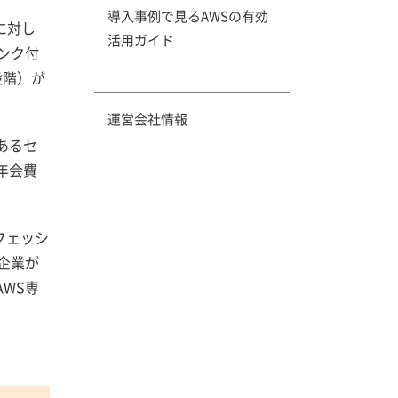
導入事例で見るAWSの有効
業に対し
活用ガイド
ンク付
段階）が
運営会社情報
あるセ
年会費
フェッシ
企業が
WS専